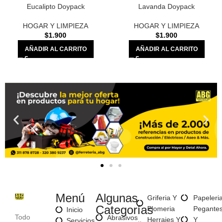
Eucalipto Doypack
Lavanda Doypack
HOGAR Y LIMPIEZA
HOGAR Y LIMPIEZA
$
1.900
$
1.900
AÑADIR AL CARRITO
AÑADIR AL CARRITO
Menú
Algunas
Griferia Y
Papeleri
Categorías
Plomeria
Pegante
Inicio
Todo
Abrasivos
Herrajes Y
Y
Servicios