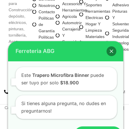
para
Accesorios Y
Soportes
Adhesivo
Nosotros
Construcción,
Herramientas
Herramientas
Pinturas
Contacto
depósito,
Agricola
Electricas
Y
Políticas
eléctricos,
Automotriz
Hogar Y
Solvente
de
pinturas,
Cerrajeria
Limpieza
Segurida
Garantía
tornillería,
Y
Materiales
Industrial
Políticas
Aseo,
Seguridad
Para
Tecnolog
de
Tecnología,
Electricos
Construccion
Servicios
Privacidad
Ferreteria ABG
entre
E
Mayorista
otros
Iluminacion
Mayorista
Fijaciones
De Negocio
Y
Nuevo
Este
Trapero Microfibra Binner
puede
Tornilleria
ser tuyo por solo
$18.900
+57 310 2938411
FERREPINTURASABG123@GMAIL.COM
Cr 20A · #72-28 Bogotá, Colombia
Si tienes alguna pregunta, no dudes en
Copyright © 2025. Todos los derechos reservados Ferreteriaabg |
preguntarnos!
Política de privacidad
Elaborado por
Naotechdigital