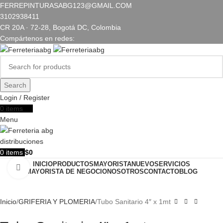
FERREPINTURASABG123@GMAIL.COM
3102938411
CR 20A · 72-28, Bogotá DC, Colombia
Compártenos en redes:
Search
Login / Register
0
items
$
0
Menu
0
items
$
0
INICIO
PRODUCTOS
MAYORISTA
NUEVO
SERVICIOS
Click to enlarge
MAYORISTA DE NEGOCIO
NOSOTROS
CONTACTO
BLOG
Inicio
GRIFERIA Y PLOMERIA
Tubo Sanitario 4″ x 1mt