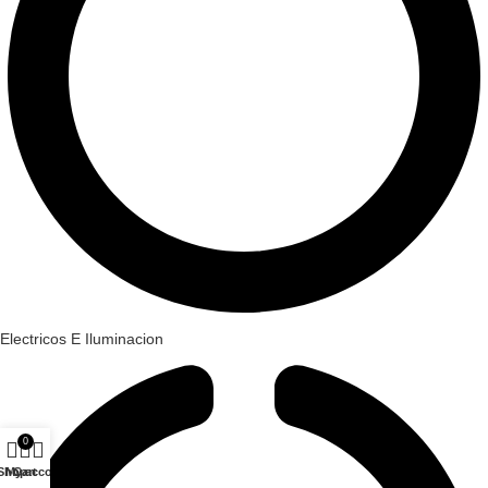
Electricos E Iluminacion
0
Shop
My account
Cart