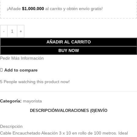
¡Añade
$
1.000.000
al carrito y obtén envío gratis!
AÑADIR AL CARRITO
BUY NOW
Pedir Más Información
Add to compare
5
People watching this product now!
Categoría:
mayorista
DESCRIPCIÓN
VALORACIONES (0)
ENVÍO
Descripción
Cable Encauchetado Aleación 3 x 10 en rollo de 100 metros. Ideal