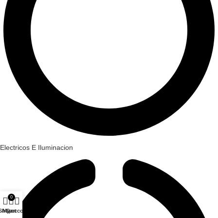
Electricos E Iluminacion
0
Shop
My account
Cart