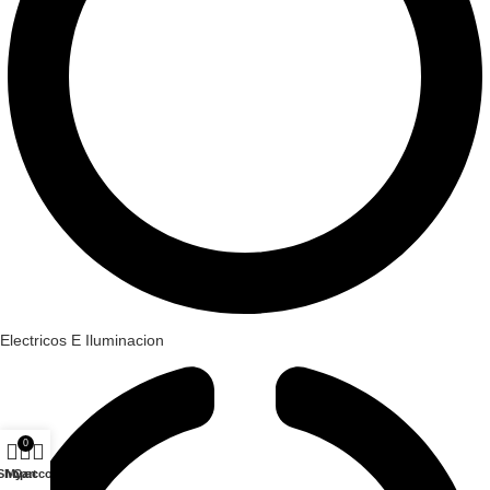
Electricos E Iluminacion
0
Shop
My account
Cart