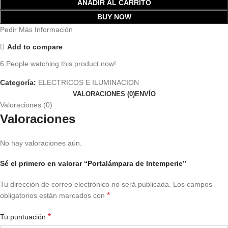
AÑADIR AL CARRITO
BUY NOW
Pedir Más Información
Add to compare
6
People watching this product now!
Categoría:
ELECTRICOS E ILUMINACION
VALORACIONES (0)
ENVÍO
Valoraciones (0)
Valoraciones
No hay valoraciones aún.
Sé el primero en valorar “Portalámpara de Intemperie”
Tu dirección de correo electrónico no será publicada.
Los campos
*
obligatorios están marcados con
*
Tu puntuación