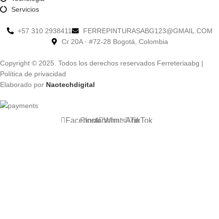
Servicios
+57 310 2938411
FERREPINTURASABG123@GMAIL.COM
Cr 20A · #72-28 Bogotá, Colombia
Copyright © 2025. Todos los derechos reservados Ferreteriaabg |
Política de privacidad
Elaborado por
Naotechdigital
Facebook
Instagram
WhatsApp
TikTok
Utilizamos cookies para mejorar su experiencia en nuestro sitio web.
Al navegar por este sitio web, acepta nuestro uso de cookies.
Accept
Shop
0
Cart
My account