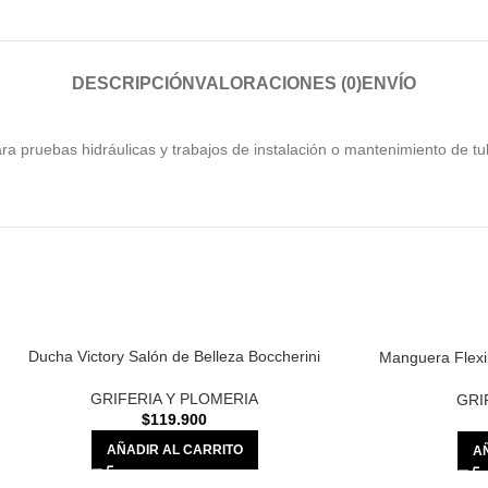
DESCRIPCIÓN
VALORACIONES (0)
ENVÍO
a pruebas hidráulicas y trabajos de instalación o mantenimiento de tu
Ducha Victory Salón de Belleza Boccherini
Manguera Flexib
GRIFERIA Y PLOMERIA
GRI
$
119.900
AÑADIR AL CARRITO
A