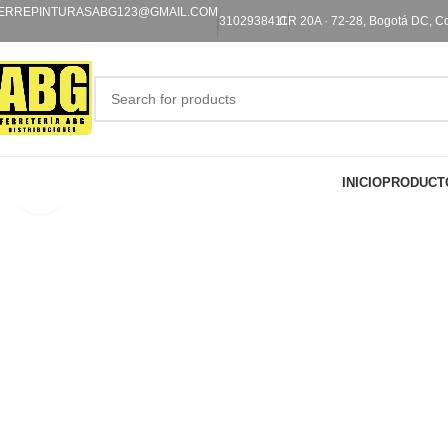
ERREPINTURASABG123@GMAIL.COM
3102938411
CR 20A · 72-28, Bogotá DC, C
INICIO
PRODUCT
Click to enlarge