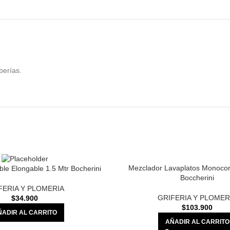
berías.
Mezclador Lavaplatos Monocon
le Elongable 1.5 Mtr Bocherini
Boccherini
FERIA Y PLOMERIA
GRIFERIA Y PLOMER
$
34.900
$
103.900
ÑADIR AL CARRITO
AÑADIR AL CARRITO