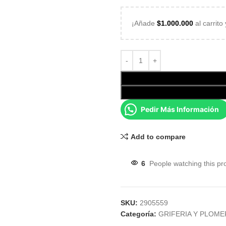
¡Añade
$
1.000.000
al carrito
Pedir Más Información
Add to compare
6
People watching this pr
SKU:
2905559
Categoría:
GRIFERIA Y PLOME