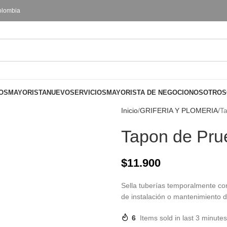
olombia
OS
MAYORISTA
NUEVO
SERVICIOS
MAYORISTA DE NEGOCIO
NOSOTROS
Inicio
GRIFERIA Y PLOMERIA
T
Tapon de Pru
$
11.900
Sella tuberías temporalmente con
de instalación o mantenimiento d
6
Items sold in last 3 minutes