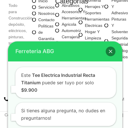
Categorías
Plomeria
Pegante
Inicio
Todo
Abrasivos
Herrajes Y
Y
Servicios
para
Accesorios Y
Soportes
Adhesivo
Nosotros
Construcción,
Herramientas
Herramientas
Pinturas
Contacto
depósito,
Agricola
Electricas
Y
Políticas
eléctricos,
Automotriz
Hogar Y
Solvente
de
pinturas,
Cerrajeria
Limpieza
Segurida
Garantía
tornillería,
Y
Materiales
Industrial
Políticas
Aseo,
Seguridad
Ferreteria ABG
Para
Tecnolog
de
Tecnología,
Electricos
Construccion
Servicios
Privacidad
entre
E
Mayorista
otros
Iluminacion
Mayorista
Este
Tee Electrica Industrial Recta
Fijaciones
De Negocio
Y
Titanium
puede ser tuyo por solo
Nuevo
Tornilleria
$9.900
+57 310 2938411
FERREPINTURASABG123@GMAIL.COM
Cr 20A · #72-28 Bogotá, Colombia
Si tienes alguna pregunta, no dudes en
Copyright © 2025. Todos los derechos reservados Ferreteriaabg |
preguntarnos!
Política de privacidad
Elaborado por
Naotechdigital