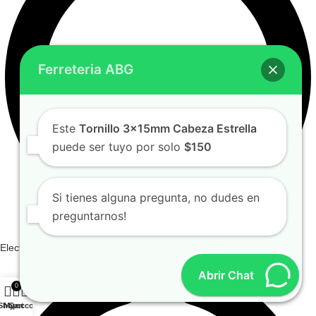
Ferreteria ABG
Este
Tornillo 3x15mm Cabeza Estrella
puede ser tuyo por solo
$150
Si tienes alguna pregunta, no dudes en
preguntarnos!
Electricos E Iluminacion
Abrir Chat
0
Shop
My account
Cart