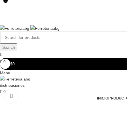
0
FERREPINTURASABG123@GMAIL.COM
3102938411
CR 20A · 72-28, Bogotá DC, Colombia
Compártenos en redes:
Search
0
$
0
Menu
0
$
0
Click to enlarge
INICIO
PRODUCT