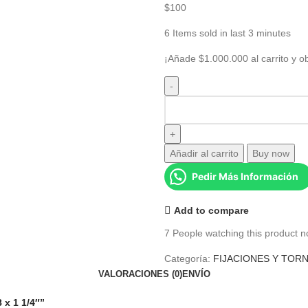
$
100
6
Items sold in last 3 minutes
¡Añade
$
1.000.000
al carrito y o
Añadir al carrito
Buy now
Pedir Más Información
Add to compare
7
People watching this product n
Categoría:
FIJACIONES Y TORN
VALORACIONES (0)
ENVÍO
 x 1 1/4″”