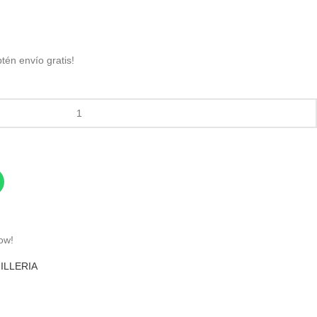
btén envío gratis!
ow!
ILLERIA