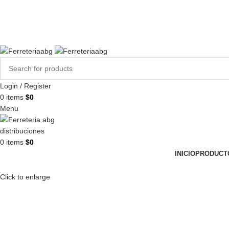
FERREPINTURASABG123@GMAIL.COM
3102938411
CR 20A · 72-28, Bogotá DC, Colombia
Compártenos en redes:
Login / Register
0
items
$
0
Menu
0
items
$
0
INICIO
PRODUCT
Click to enlarge