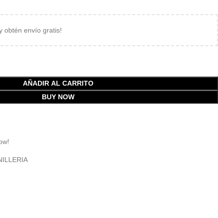
 y obtén envío gratis!
AÑADIR AL CARRITO
BUY NOW
ow!
NILLERIA