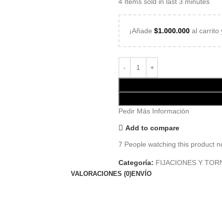
4
Items sold in last 3 minutes
¡Añade
$
1.000.000
al carrito
Pedir Más Información
Add to compare
7
People watching this product n
Categoría:
FIJACIONES Y TOR
VALORACIONES (0)
ENVÍO