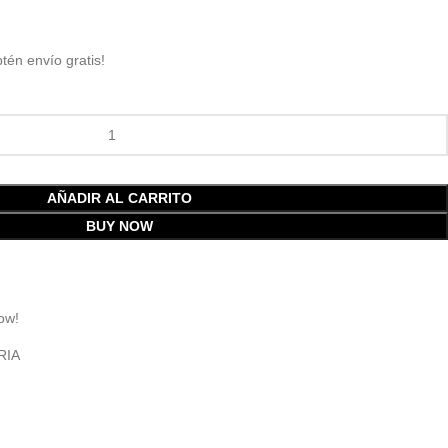
btén envío gratis!
AÑADIR AL CARRITO
BUY NOW
ow!
RIA