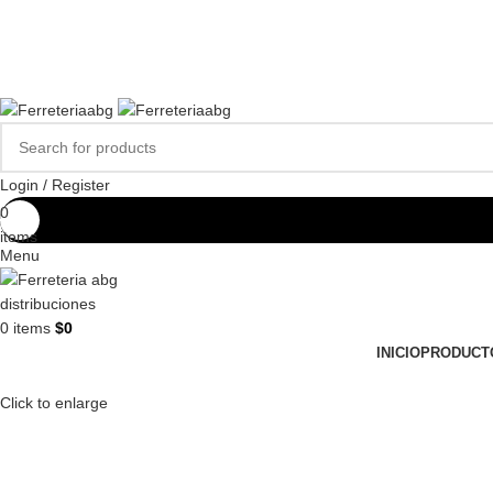
FERREPINTURASABG123@GMAIL.COM
3102938411
CR 20A · 72-28, Bogotá DC, Colombia
Compártenos en redes:
Login / Register
0
$
0
items
Menu
0
items
$
0
INICIO
PRODUCT
Click to enlarge