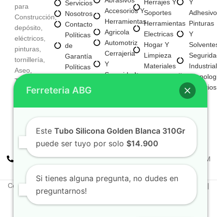
Herrajes Y
Y
Servicios
para
Accesorios Y
Soportes
Adhesivo
Nosotros
Construcción,
Herramientas
Herramientas
Pinturas
Contacto
depósito,
Agricola
Electricas
Y
Políticas
eléctricos,
Automotriz
Hogar Y
Solvente
de
pinturas,
Cerrajeria
Limpieza
Segurida
Garantía
tornillería,
Y
Materiales
Industrial
Políticas
Aseo,
Seguridad
Para
Tecnolog
de
Tecnología,
Electricos
Construccion
Servicios
Privacidad
Ferreteria ABG
entre
E
Mayorista
otros
Iluminacion
Mayorista
Fijaciones
De Negocio
Y
Nuevo
Este
Tubo Silicona Golden Blanca 310Gr
Tornilleria
puede ser tuyo por solo
$14.900
+57 310 2938411
FERREPINTURASABG123@GMAIL.COM
Cr 20A · #72-28 Bogotá, Colombia
Si tienes alguna pregunta, no dudes en
Copyright © 2025. Todos los derechos reservados Ferreteriaabg |
preguntarnos!
Política de privacidad
Elaborado por
Naotechdigital