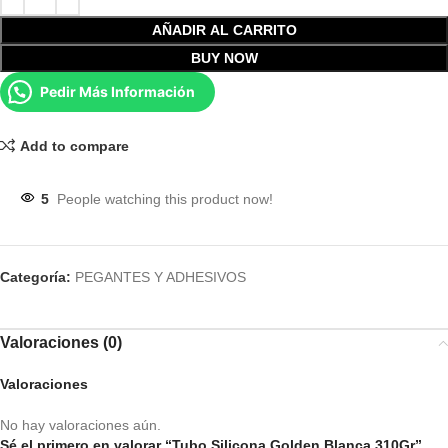
AÑADIR AL CARRITO
BUY NOW
Pedir Más Información
Add to compare
5
People watching this product now!
Categoría:
PEGANTES Y ADHESIVOS
Valoraciones (0)
Valoraciones
No hay valoraciones aún.
Sé el primero en valorar “Tubo Silicona Golden Blanca 310Gr”