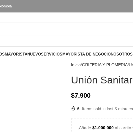
olombia
OS
MAYORISTA
NUEVO
SERVICIOS
MAYORISTA DE NEGOCIO
NOSOTROS
Inicio
GRIFERIA Y PLOMERIA
Un
Unión Sanitar
$
7.900
6
Items sold in last 3 minutes
¡Añade
$
1.000.000
al carrito