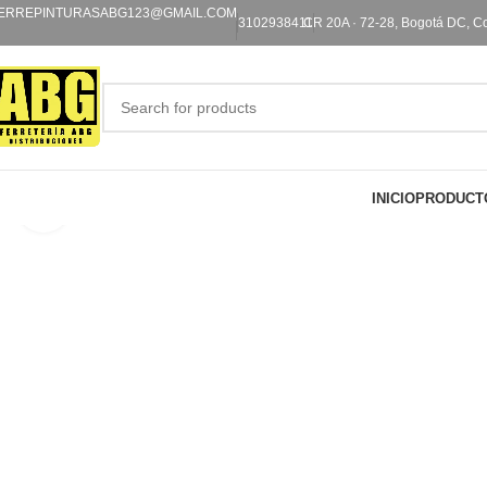
ERREPINTURASABG123@GMAIL.COM
3102938411
CR 20A · 72-28, Bogotá DC, C
INICIO
PRODUCT
Click to enlarge